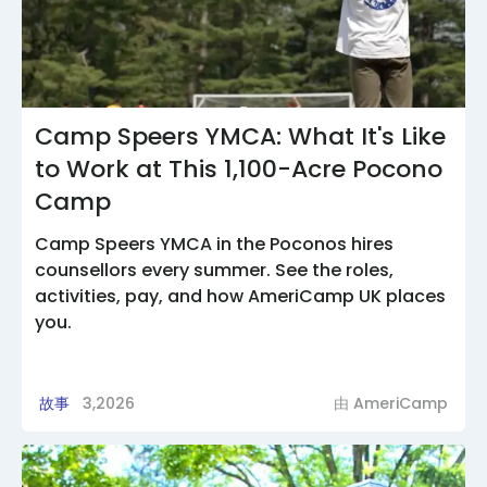
Camp Speers YMCA: What It's Like
to Work at This 1,100-Acre Pocono
Camp
Camp Speers YMCA in the Poconos hires
counsellors every summer. See the roles,
activities, pay, and how AmeriCamp UK places
you.
故事
3,2026
由
AmeriCamp