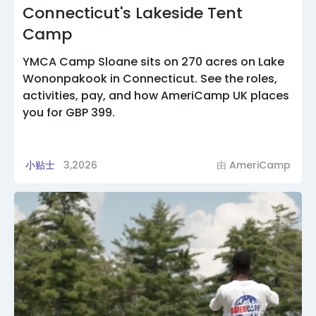
Connecticut's Lakeside Tent
Camp
YMCA Camp Sloane sits on 270 acres on Lake
Wononpakook in Connecticut. See the roles,
activities, pay, and how AmeriCamp UK places
you for GBP 399.
小贴士
3,2026
由
AmeriCamp