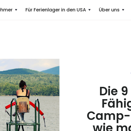
nehmer
Für Ferienlager
in den USA
Über uns
Die 9
Fähi
Camp-B
wie ma