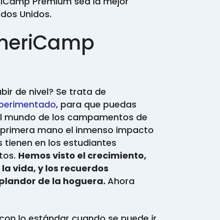
iCamp Premium sea la mejor
ados Unidos.
AmeriCamp
ir de nivel? Se trata de
perimentado
, para que puedas
el mundo de los campamentos de
primera mano el inmenso impacto
 tienen en los estudiantes
ltos.
Hemos visto el crecimiento,
la vida, y los recuerdos
splandor de la hoguera.
Ahora
con lo estándar cuando se puede ir