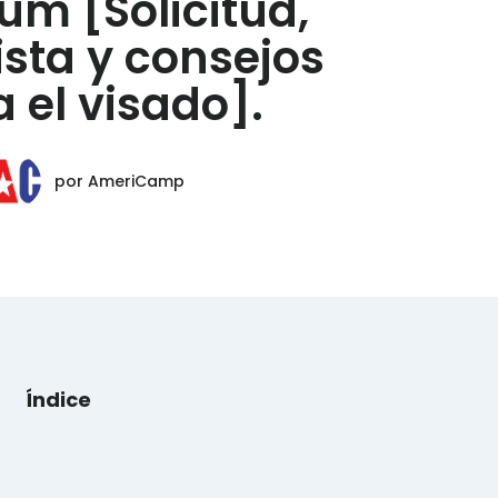
um [Solicitud,
ista y consejos
 el visado].
por
AmeriCamp
Índice