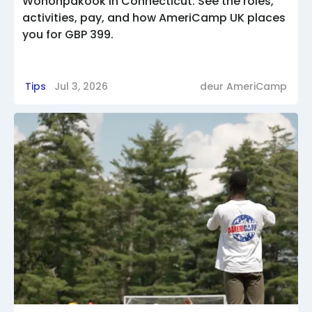
Wononpakook in Connecticut. See the roles,
activities, pay, and how AmeriCamp UK places
you for GBP 399.
Tips
Jul 3, 2026
deur
AmeriCamp