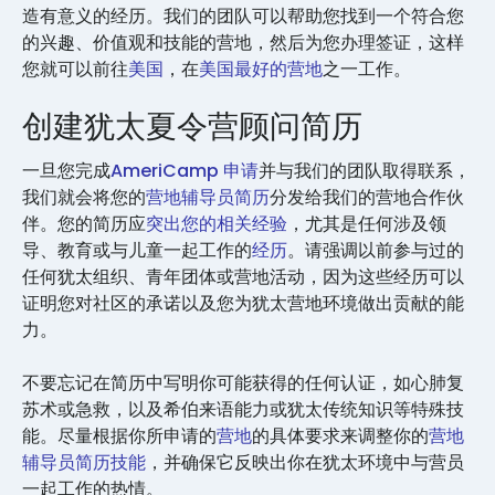
造有意义的经历。我们的团队可以帮助您找到一个符合您
的兴趣、价值观和技能的营地，然后为您办理签证，这样
您就可以前往
美国
，在
美国最好的营地
之一工作。
创建犹太夏令营顾问简历
一旦您完成
AmeriCamp 申请
并与我们的团队取得联系，
我们就会将您的
营地辅导员简历
分发给我们的营地合作伙
伴。您的简历应
突出您的相关经验
，尤其是任何涉及领
导、教育或与儿童一起工作的
经历
。请强调以前参与过的
任何犹太组织、青年团体或营地活动，因为这些经历可以
证明您对社区的承诺以及您为犹太营地环境做出贡献的能
力。
不要忘记在简历中写明你可能获得的任何认证，如心肺复
苏术或急救，以及希伯来语能力或犹太传统知识等特殊技
能。尽量根据你所申请的
营地
的具体要求来调整你的
营地
辅导员简历技能
，并确保它反映出你在犹太环境中与营员
一起工作的热情。