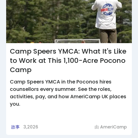
Camp Speers YMCA: What It's Like
to Work at This 1,100-Acre Pocono
Camp
Camp Speers YMCA in the Poconos hires
counsellors every summer. See the roles,
activities, pay, and how AmeriCamp UK places
you.
故事
3,2026
由
AmeriCamp