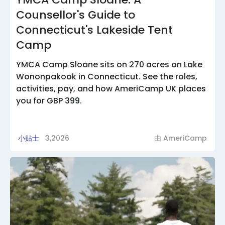
Counsellor's Guide to
Connecticut's Lakeside Tent
Camp
YMCA Camp Sloane sits on 270 acres on Lake
Wononpakook in Connecticut. See the roles,
activities, pay, and how AmeriCamp UK places
you for GBP 399.
小贴士
3,2026
由
AmeriCamp