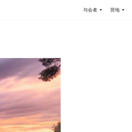
与会者
营地