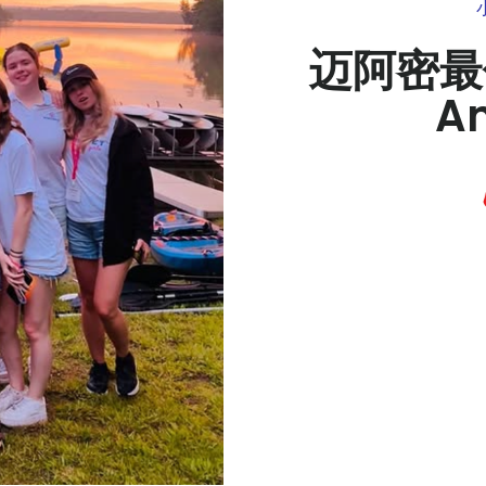
迈阿密最
A