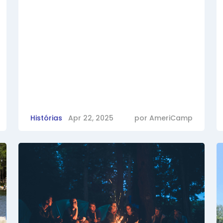
Histórias
Apr 22, 2025
por
AmeriCamp